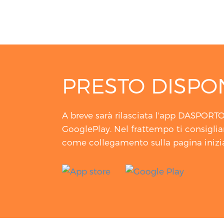
PRESTO DISPON
A breve sarà rilasciata l'app DASPORT
GooglePlay. Nel frattempo ti consigli
come collegamento sulla pagina inizi